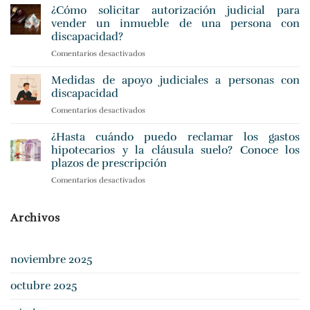
hacer
¿Cómo solicitar autorización judicial para
calcularla
tras
vender un inmueble de una persona con
un
discapacidad?
accidente
Comentarios desactivados
en
de
¿Cómo
tráfico
solicitar
en
Medidas de apoyo judiciales a personas con
autorización
España:
discapacidad
judicial
guía
Comentarios desactivados
en
para
legal
Medidas
vender
paso
de
¿Hasta cuándo puedo reclamar los gastos
un
a
apoyo
inmueble
hipotecarios y la cláusula suelo? Conoce los
paso
judiciales
de
plazos de prescripción
a
una
Comentarios desactivados
en
personas
persona
¿Hasta
con
con
cuándo
discapacidad
discapacidad?
puedo
Archivos
reclamar
los
gastos
noviembre 2025
hipotecarios
y
octubre 2025
la
cláusula
suelo?