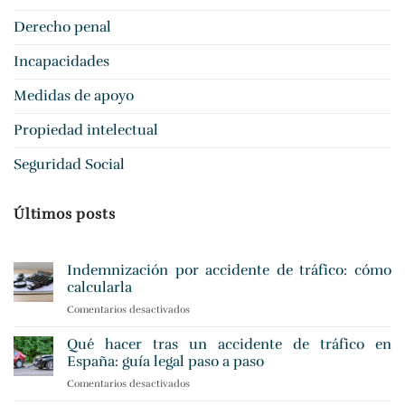
Derecho penal
Incapacidades
Medidas de apoyo
Propiedad intelectual
Seguridad Social
Últimos posts
Indemnización por accidente de tráfico: cómo
calcularla
Comentarios desactivados
en
Indemnización
por
Qué hacer tras un accidente de tráfico en
accidente
España: guía legal paso a paso
de
Comentarios desactivados
en
tráfico:
Qué
cómo