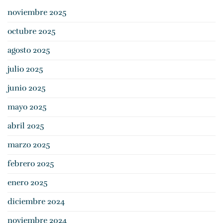
gastos
noviembre 2025
hipotecarios
y
octubre 2025
la
cláusula
suelo?
agosto 2025
Conoce
los
julio 2025
plazos
de
junio 2025
prescripción
mayo 2025
abril 2025
marzo 2025
febrero 2025
enero 2025
diciembre 2024
noviembre 2024