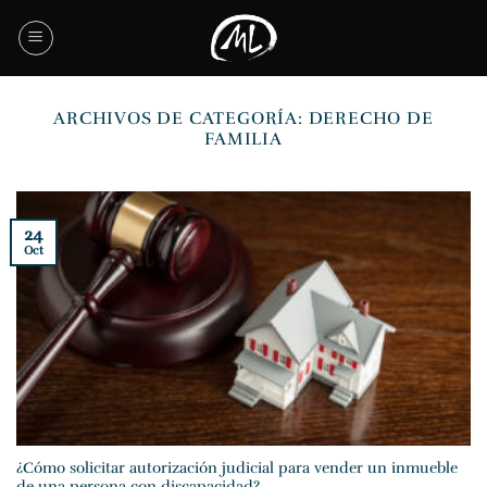
Saltar
al
contenido
ARCHIVOS DE CATEGORÍA:
DERECHO DE
FAMILIA
24
Oct
¿Cómo solicitar autorización judicial para vender un inmueble
de una persona con discapacidad?