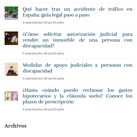
Indemnización
por
Qué hacer tras un accidente de tráfico en
accidente
España: guía legal paso a paso
de
Comentarios desactivados
en
tráfico:
Qué
cómo
hacer
¿Cómo solicitar autorización judicial para
calcularla
tras
vender un inmueble de una persona con
un
discapacidad?
accidente
Comentarios desactivados
en
de
¿Cómo
tráfico
solicitar
en
Medidas de apoyo judiciales a personas con
autorización
España:
discapacidad
judicial
guía
Comentarios desactivados
en
para
legal
Medidas
vender
paso
de
¿Hasta cuándo puedo reclamar los gastos
un
a
apoyo
inmueble
hipotecarios y la cláusula suelo? Conoce los
paso
judiciales
de
plazos de prescripción
a
una
Comentarios desactivados
en
personas
persona
¿Hasta
con
con
cuándo
discapacidad
discapacidad?
puedo
Archivos
reclamar
los